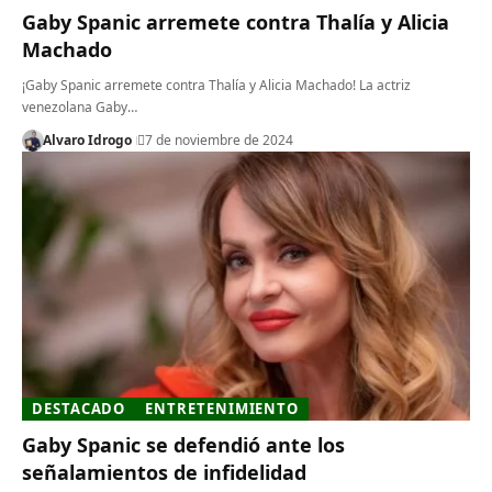
Gaby Spanic arremete contra Thalía y Alicia
Machado
¡Gaby Spanic arremete contra Thalía y Alicia Machado! La actriz
venezolana Gaby…
Alvaro Idrogo
7 de noviembre de 2024
DESTACADO
ENTRETENIMIENTO
Gaby Spanic se defendió ante los
señalamientos de infidelidad