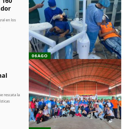
 160
ador
ral en los
,
06AGO
nal
e rescata la
sticas