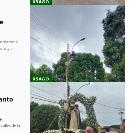
05AGO
e
a
bordaron el
vas y el
05AGO
Santo
e
calles de la