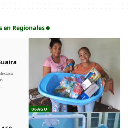
s en Regionales
Guaira
 destacó
as
s…
06AGO