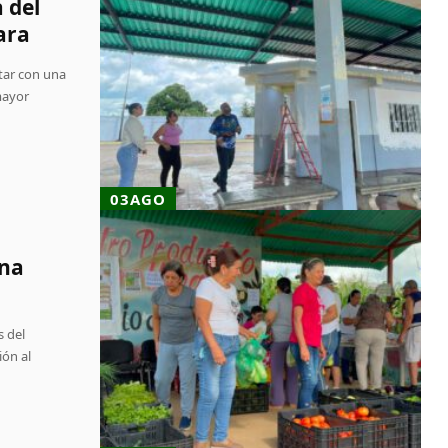
 del
ara
ntar con una
mayor
03AGO
ina
s del
ión al