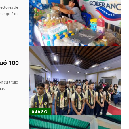
sectores de
omingo 2 de
uó 100
n su título
ñas.
04AGO