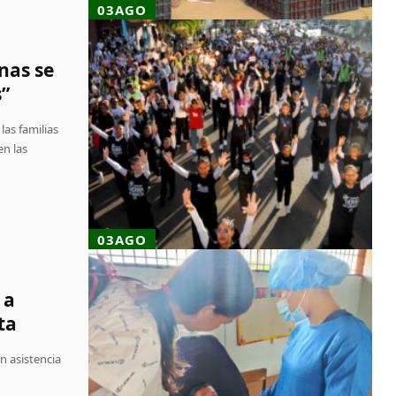
03AGO
nas se
s”
las familias
en las
03AGO
 a
ta
n asistencia