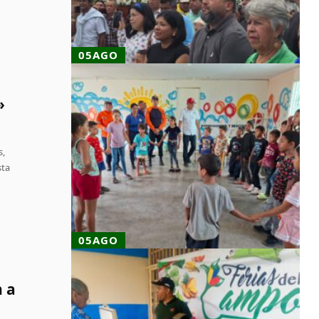
05AGO
»
s,
sta
05AGO
n a