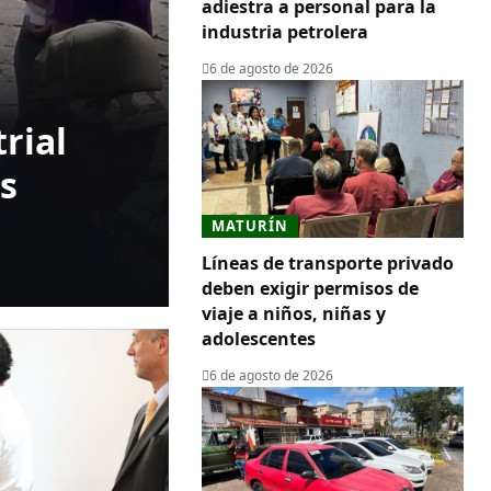
adiestra a personal para la
industria petrolera
6 de agosto de 2026
rial
s
MATURÍN
Líneas de transporte privado
deben exigir permisos de
viaje a niños, niñas y
adolescentes
6 de agosto de 2026