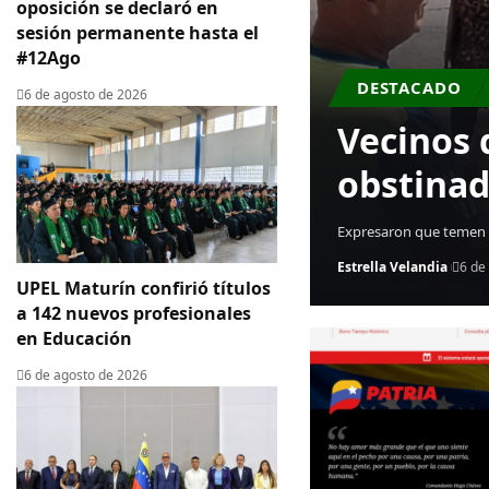
oposición se declaró en
sesión permanente hasta el
#12Ago
DESTACADO
6 de agosto de 2026
Vecinos 
obstinad
Expresaron que temen q
Estrella Velandia
6 de
UPEL Maturín confirió títulos
a 142 nuevos profesionales
en Educación
6 de agosto de 2026