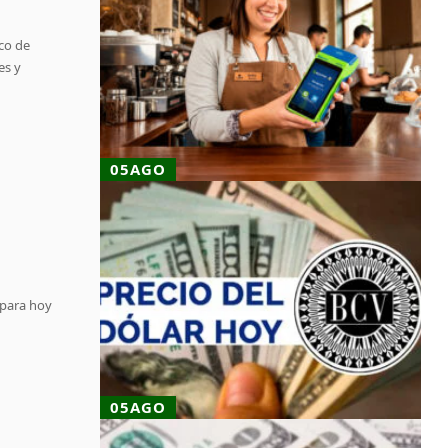
co de
es y
05AGO
 para hoy
05AGO