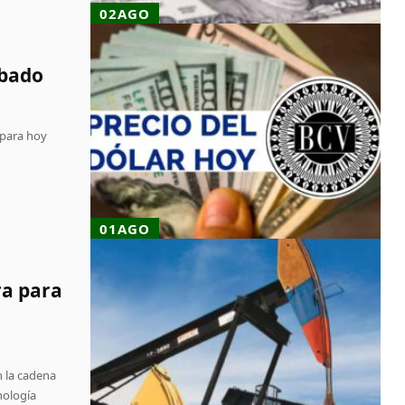
02AGO
ábado
 para hoy
01AGO
ra para
n la cadena
nología