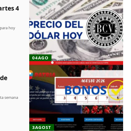
artes 4
 para hoy
04AGO
 de
sta semana
3AGOST