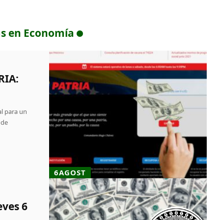
as en Economía
RIA:
al para un
 de
6AGOST
eves 6