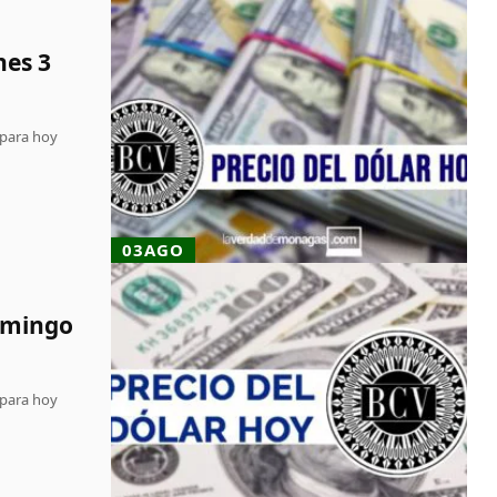
nes 3
 para hoy
03AGO
domingo
 para hoy