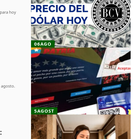
 para hoy
06AGO
 agosto.
5AGOST
: