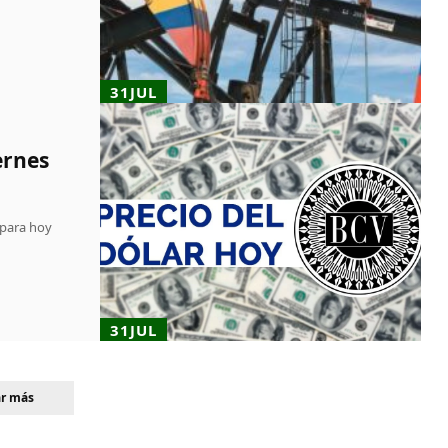
31JUL
ernes
 para hoy
31JUL
ar más