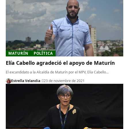
MATURÍN
POLÍTICA
Elía Cabello agradeció el apoyo de Maturín
El excandidato a la Alcaldía de Maturín por el MPV, Elía Cabello…
Estrella Velandia
23 de noviembre de 2021