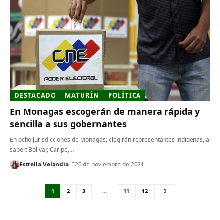
DESTACADO
MATURÍN
POLÍTICA
En Monagas escogerán de manera rápida y
sencilla a sus gobernantes
En ocho jurisdicciones de Monagas, elegirán representantes indígenas, a
saber: Bolívar, Caripe,…
Estrella Velandia
20 de noviembre de 2021
1
2
3
…
11
12