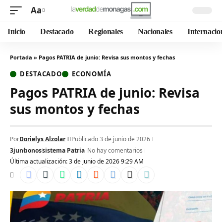
Aa
Inicio
Destacado
Regionales
Nacionales
Internacio
Portada
»
Pagos PATRIA de junio: Revisa sus montos y fechas
DESTACADO
ECONOMÍA
Pagos PATRIA de junio: Revisa
sus montos y fechas
Por
Dorielys Alzolar
Publicado 3 de junio de 2026
3jun
bonos
sistema Patria
No hay comentarios
Última actualización: 3 de junio de 2026 9:29 AM