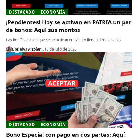
DESTACADO
ECONOMÍA
¡Pendientes! Hoy se activan en PATRIA un par
de bonos: Aquí sus montos
Las bonificaciones que se se activan en PATRIA llegan directas a las…
Dorielys Alzolar
18 de julio de 2026
DESTACADO
ECONOMÍA
Bono Especial con pago en dos partes: Aquí