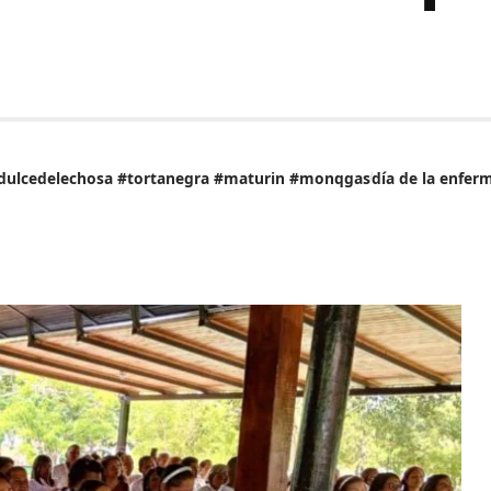
dulcedelechosa #tortanegra #maturin #monqgas
día de la enfer