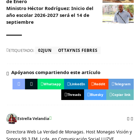
de Enero
Ministro Héctor Rodríguez: Inicio del
año escolar 2026-2027 será el 14 de
septiembre
ETIQUETADO:
02JUN
OTTAYNIS FEBRES
Apóyanos compartiendo este artículo
Whatsapp
LinkedIn
Reddit
Telegram
Threads
Bluesky
Copiar link
Estrella Velandia
Directora Web La Verdad de Monagas. Host Monagas Visión y
Sonora 99.3 FM. Lcda. en Comunicación Social LUZVE.