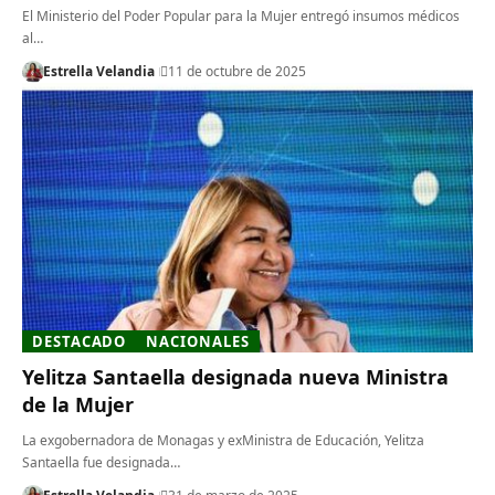
El Ministerio del Poder Popular para la Mujer entregó insumos médicos
al…
Estrella Velandia
11 de octubre de 2025
DESTACADO
NACIONALES
Yelitza Santaella designada nueva Ministra
de la Mujer
La exgobernadora de Monagas y exMinistra de Educación, Yelitza
Santaella fue designada…