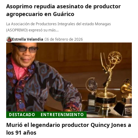
Asoprimo repudia asesinato de productor
agropecuario en Guárico
La Asociación de Productores Integrales del estado Monagas
(ASOPRIMO) expresó su más…
Estrella Velandia
6 de febrero de 2026
DESTACADO
ENTRETENIMIENTO
Murió el legendario productor Quincy Jones a
los 91 años