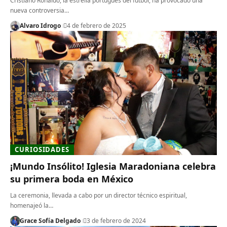
Cristiano Ronaldo, la estrella portugués del fútbol, ha provocado una
nueva controversia…
Alvaro Idrogo
4 de febrero de 2025
CURIOSIDADES
¡Mundo Insólito! Iglesia Maradoniana celebra
su primera boda en México
La ceremonia, llevada a cabo por un director técnico espiritual,
homenajeó la…
Grace Sofía Delgado
3 de febrero de 2024