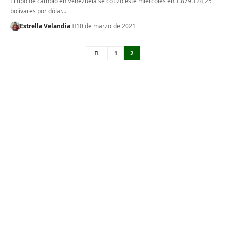
El tipo de cambio en Venezuela se cotizó este miércoles en 1.879.124,25
bolívares por dólar…
Estrella Velandia
10 de marzo de 2021
1
2