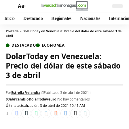
Aa
Inicio
Destacado
Regionales
Nacionales
Internacio
Portada
»
DolarToday en Venezuela: Precio del dólar de este sábado 3 de
abril
DESTACADO
ECONOMÍA
DolarToday en Venezuela:
Precio del dólar de este sábado
3 de abril
Por
Estrella Velandia
Publicado 3 de abril de 2021
03abr
cambio
DolarToday
euro
No hay comentarios
Última actualización: 3 de abril de 2021 10:41 AM