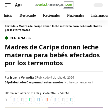
Aa
Inicio
Destacado
Regionales
Nacionales
Internacio
Portada
»
Madres de Caripe donan leche materna para bebés afectados
por los terremotos‎
REGIONALES
Madres de Caripe donan leche
materna para bebés afectados
por los terremotos‎
Por
Estrella Velandia
Publicado 9 de julio de 2026
09jul
afectados
Caripe
madres
terremotos
No hay comentarios
Última actualización: 9 de julio de 2026 2:59 PM