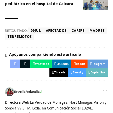
pediátrica en el hospital de Caicara
ETIQUETADO:
09JUL
AFECTADOS
CARIPE
MADRES
TERREMOTOS
Apóyanos compartiendo este artículo
Whatsapp
LinkedIn
Reddit
Telegram
Threads
Bluesky
Copiar link
Estrella Velandia
Directora Web La Verdad de Monagas. Host Monagas Visión y
Sonora 99.3 FM. Lcda. en Comunicación Social LUZVE.