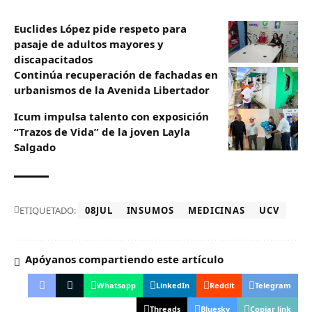
Euclides López pide respeto para
pasaje de adultos mayores y
discapacitados
Continúa recuperación de fachadas en
urbanismos de la Avenida Libertador
Icum impulsa talento con exposición
“Trazos de Vida” de la joven Layla
Salgado‎
ETIQUETADO:
08JUL
INSUMOS
MEDICINAS
UCV
Apóyanos compartiendo este artículo
Whatsapp
LinkedIn
Reddit
Telegram
Threads
Bluesky
Copiar link