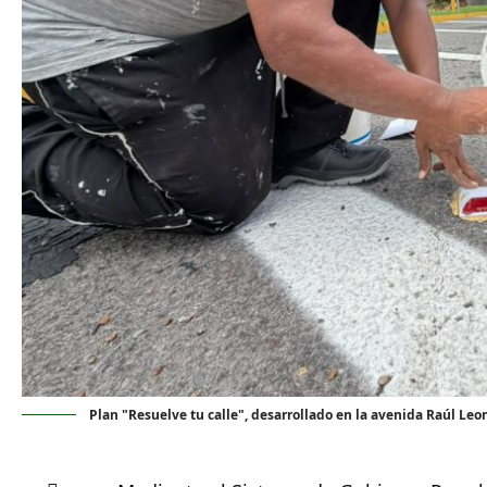
Plan "Resuelve tu calle", desarrollado en la avenida Raúl Leoni