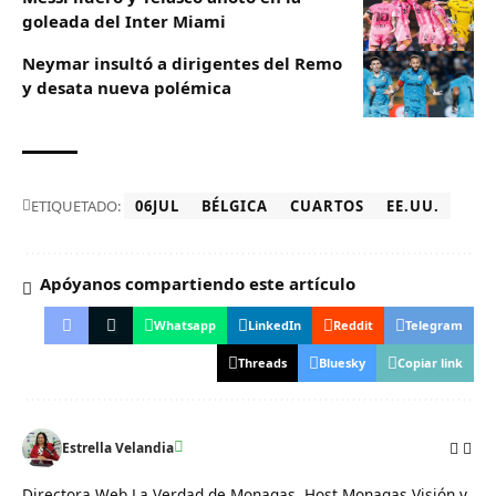
goleada del Inter Miami
Neymar insultó a dirigentes del Remo
y desata nueva polémica
ETIQUETADO:
06JUL
BÉLGICA
CUARTOS
EE.UU.
Apóyanos compartiendo este artículo
Whatsapp
LinkedIn
Reddit
Telegram
Threads
Bluesky
Copiar link
Estrella Velandia
Directora Web La Verdad de Monagas. Host Monagas Visión y