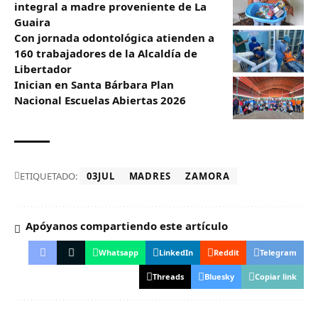
integral a madre proveniente de La
Guaira
Con jornada odontológica atienden a
160 trabajadores de la Alcaldía de
Libertador
Inician en Santa Bárbara Plan
Nacional Escuelas Abiertas 2026
ETIQUETADO:
03JUL
MADRES
ZAMORA
Apóyanos compartiendo este artículo
Whatsapp
LinkedIn
Reddit
Telegram
Threads
Bluesky
Copiar link