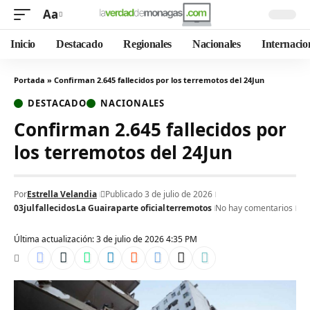
Aa
Inicio
Destacado
Regionales
Nacionales
Internacio
Portada
»
Confirman 2.645 fallecidos por los terremotos del 24Jun
DESTACADO
NACIONALES
Confirman 2.645 fallecidos por
los terremotos del 24Jun
Por
Estrella Velandia
Publicado 3 de julio de 2026
03jul
fallecidos
La Guaira
parte oficial
terremotos
No hay comentarios
Última actualización: 3 de julio de 2026 4:35 PM