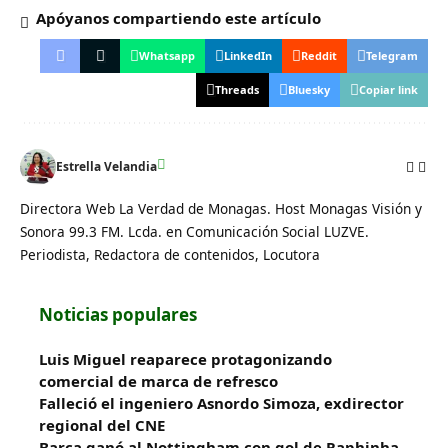
Apóyanos compartiendo este artículo
Whatsapp
LinkedIn
Reddit
Telegram
Threads
Bluesky
Copiar link
Estrella Velandia
Directora Web La Verdad de Monagas. Host Monagas Visión y
Sonora 99.3 FM. Lcda. en Comunicación Social LUZVE.
Periodista, Redactora de contenidos, Locutora
Noticias populares
Luis Miguel reaparece protagonizando
comercial de marca de refresco
Falleció el ingeniero Asnordo Simoza, exdirector
regional del CNE
Barça ganó al Nottingham con gol de Raphinha