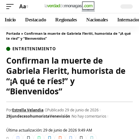
Aa
Inicio
Destacado
Regionales
Nacionales
Internacio
Portada
»
Confirman la muerte de Gabriela Fleritt, humorista de “¡A qué
te ríes!” y “Bienvenidos”
ENTRETENIMIENTO
Confirman la muerte de
Gabriela Fleritt, humorista de
“¡A qué te ríes!” y
“Bienvenidos”
Por
Estrella Velandia
Publicado 29 de junio de 2026
29jun
deceso
humorista
Venevisión
No hay comentarios
Última actualización: 29 de junio de 2026 9:49 AM