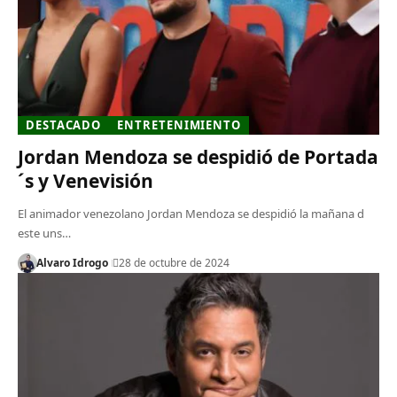
DESTACADO
ENTRETENIMIENTO
Jordan Mendoza se despidió de Portada
´s y Venevisión
El animador venezolano Jordan Mendoza se despidió la mañana d
este uns…
Alvaro Idrogo
28 de octubre de 2024