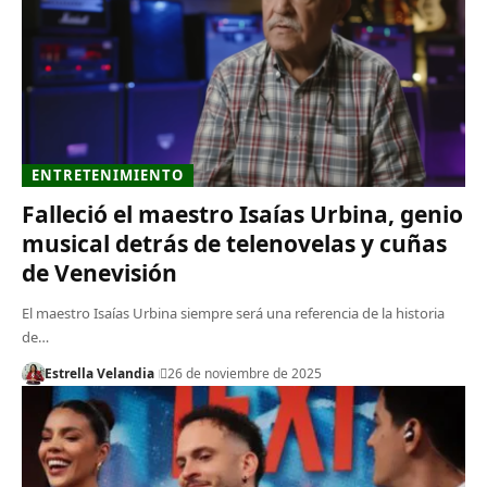
ENTRETENIMIENTO
Falleció el maestro Isaías Urbina, genio
musical detrás de telenovelas y cuñas
de Venevisión
El maestro Isaías Urbina siempre será una referencia de la historia
de…
Estrella Velandia
26 de noviembre de 2025