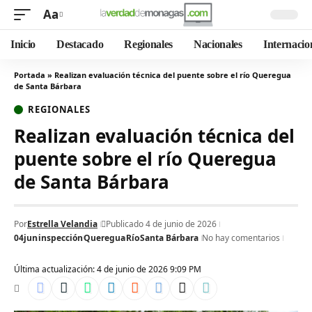
Aa
Inicio
Destacado
Regionales
Nacionales
Internacio
Portada
»
Realizan evaluación técnica del puente sobre el río Queregua
de Santa Bárbara
REGIONALES
Realizan evaluación técnica del
puente sobre el río Queregua
de Santa Bárbara
Por
Estrella Velandia
Publicado 4 de junio de 2026
04jun
inspección
Queregua
Río
Santa Bárbara
No hay comentarios
Última actualización: 4 de junio de 2026 9:09 PM