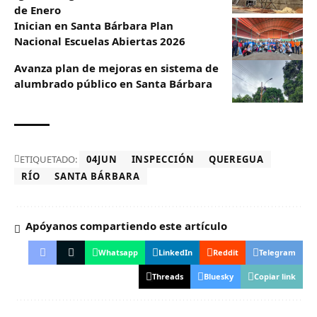
de Enero
Inician en Santa Bárbara Plan
Nacional Escuelas Abiertas 2026
Avanza plan de mejoras en sistema de
alumbrado público en Santa Bárbara
ETIQUETADO:
04JUN
INSPECCIÓN
QUEREGUA
RÍO
SANTA BÁRBARA
Apóyanos compartiendo este artículo
Whatsapp
LinkedIn
Reddit
Telegram
Threads
Bluesky
Copiar link