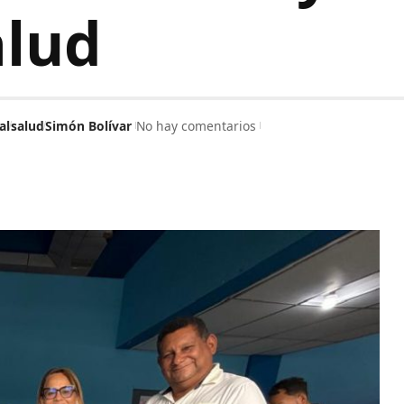
alud
al
salud
Simón Bolívar
No hay comentarios