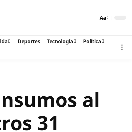
Aa
vida
Deportes
Tecnología
Política
insumos al
tros 31