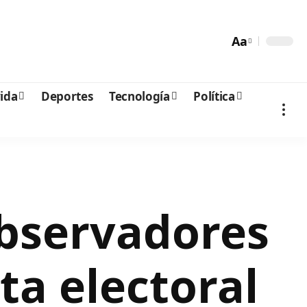
Aa
vida
Deportes
Tecnología
Política
observadores
ta electoral