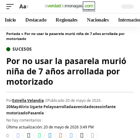
Aa
Inicio
Destacado
Regionales
Nacionales
Internacio
Portada
»
Por no usar la pasarela murió niña de 7 años arrollada por
motorizado
SUCESOS
Por no usar la pasarela murió
niña de 7 años arrollada por
motorizado
Por
Estrella Velandia
Publicado 20 de mayo de 2026
20May
Alirio Ugarte Pelayo
arrollada
avenida
deceso
infante
motorizado
Pasarela
No hay comentarios
Última actualización: 20 de mayo de 2026 3:49 PM