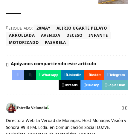
ETIQUETADO:
20MAY
ALIRIO UGARTE PELAYO
ARROLLADA
AVENIDA
DECESO
INFANTE
MOTORIZADO
PASARELA
Apóyanos compartiendo este artículo
Whatsapp
LinkedIn
Reddit
Telegram
Threads
Bluesky
Copiar link
Estrella Velandia
Directora Web La Verdad de Monagas. Host Monagas Visión y
Sonora 99.3 FM. Lcda. en Comunicación Social LUZVE.