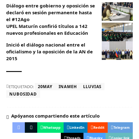
Diálogo entre gobierno y oposición se
declaró en sesión permanente hasta
el #12Ago
UPEL Maturín confirió títulos a 142
nuevos profesionales en Educación
Inició el diálogo nacional entre el
oficialismo y la oposición de la AN de
2015
ETIQUETADO:
20MAY
INAMEH
LLUVIAS
NUBOSIDAD
Apóyanos compartiendo este artículo
Whatsapp
LinkedIn
Reddit
Telegram
Threads
Bluesky
Copiar link