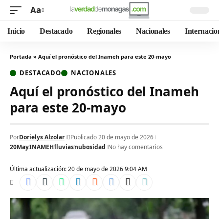
Aa
Inicio
Destacado
Regionales
Nacionales
Internacio
Portada
»
Aquí el pronóstico del Inameh para este 20-mayo
DESTACADO
NACIONALES
Aquí el pronóstico del Inameh
para este 20-mayo
Por
Dorielys Alzolar
Publicado 20 de mayo de 2026
20May
INAMEH
lluvias
nubosidad
No hay comentarios
Última actualización: 20 de mayo de 2026 9:04 AM