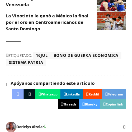
Venezuela
La Vinotinto le ganó a México la final
por el oro en Centroamericanos de
Santo Domingo
ETIQUETADO:
16JUL
BONO DE GUERRA ECONOMICA
SISTEMA PATRIA
Apóyanos compartiendo este artículo
Whatsapp
LinkedIn
Reddit
Telegram
Threads
Bluesky
Copiar link
Dorielys Alzolar