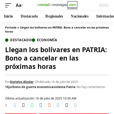
Aa
Inicio
Destacado
Regionales
Nacionales
Internacio
Portada
»
Llegan los bolívares en PATRIA: Bono a cancelar en las próximas
horas
DESTACADO
ECONOMÍA
Llegan los bolívares en PATRIA:
Bono a cancelar en las
próximas horas
Por
Dorielys Alzolar
Publicado 16 de julio de 2025
16jul
bono de guerra economica
sistema Patria
No hay comentarios
Última actualización: 16 de julio de 2025 10:39 AM