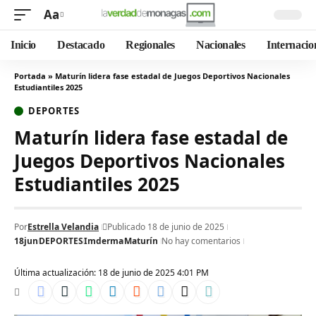
Aa
Inicio
Destacado
Regionales
Nacionales
Internacio
Portada
»
Maturín lidera fase estadal de Juegos Deportivos Nacionales
Estudiantiles 2025‎
DEPORTES
Maturín lidera fase estadal de
Juegos Deportivos Nacionales
Estudiantiles 2025‎
Por
Estrella Velandia
Publicado 18 de junio de 2025
18jun
DEPORTES
Imderma
Maturín
No hay comentarios
Última actualización: 18 de junio de 2025 4:01 PM