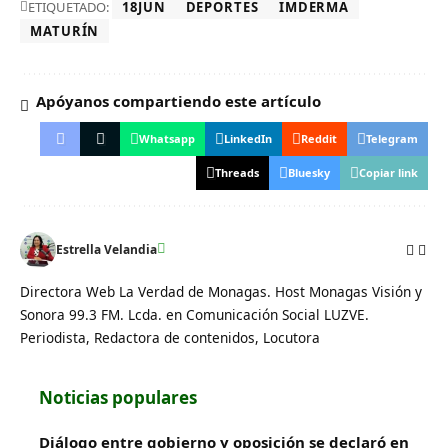
ETIQUETADO:
18JUN
DEPORTES
IMDERMA
MATURÍN
Apóyanos compartiendo este artículo
Whatsapp
LinkedIn
Reddit
Telegram
Threads
Bluesky
Copiar link
Estrella Velandia
Directora Web La Verdad de Monagas. Host Monagas Visión y
Sonora 99.3 FM. Lcda. en Comunicación Social LUZVE.
Periodista, Redactora de contenidos, Locutora
Noticias populares
Diálogo entre gobierno y oposición se declaró en