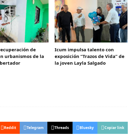
recuperación de
Icum impulsa talento con
en urbanismos de la
exposición “Trazos de Vida” de
ibertador
la joven Layla Salgado‎
Reddit
Telegram
Threads
Bluesky
Copiar link