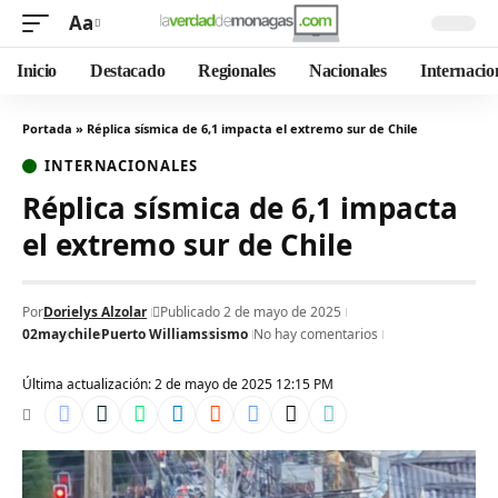
Aa
Inicio
Destacado
Regionales
Nacionales
Internacio
Portada
»
Réplica sísmica de 6,1 impacta el extremo sur de Chile
INTERNACIONALES
Réplica sísmica de 6,1 impacta
el extremo sur de Chile
Por
Dorielys Alzolar
Publicado 2 de mayo de 2025
02may
chile
Puerto Williams
sismo
No hay comentarios
Última actualización: 2 de mayo de 2025 12:15 PM