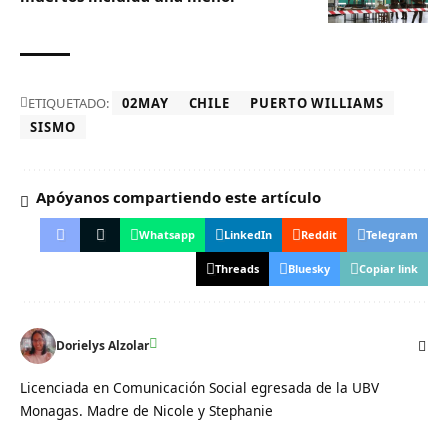
ETIQUETADO:
02MAY
CHILE
PUERTO WILLIAMS
SISMO
Apóyanos compartiendo este artículo
Whatsapp
LinkedIn
Reddit
Telegram
Threads
Bluesky
Copiar link
Dorielys Alzolar
Licenciada en Comunicación Social egresada de la UBV
Monagas. Madre de Nicole y Stephanie