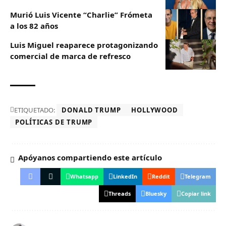
Murió Luis Vicente “Charlie” Frómeta
a los 82 años
Luis Miguel reaparece protagonizando
comercial de marca de refresco
ETIQUETADO:
DONALD TRUMP
HOLLYWOOD
POLÍTICAS DE TRUMP
Apóyanos compartiendo este artículo
Whatsapp
LinkedIn
Reddit
Telegram
Threads
Bluesky
Copiar link