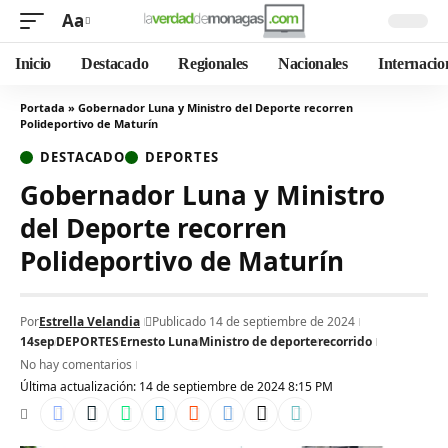
Aa
Inicio
Destacado
Regionales
Nacionales
Internacio
Portada
»
Gobernador Luna y Ministro del Deporte recorren
Polideportivo de Maturín
DESTACADO
DEPORTES
Gobernador Luna y Ministro
del Deporte recorren
Polideportivo de Maturín
Por
Estrella Velandia
Publicado 14 de septiembre de 2024
14sep
DEPORTES
Ernesto Luna
Ministro de deporte
recorrido
No hay comentarios
Última actualización: 14 de septiembre de 2024 8:15 PM