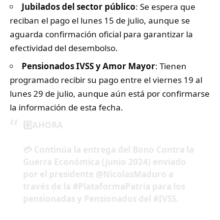
Jubilados del sector público
: Se espera que
reciban el pago el lunes 15 de julio, aunque se
aguarda confirmación oficial para garantizar la
efectividad del desembolso.
Pensionados IVSS y Amor Mayor
: Tienen
programado recibir su pago entre el viernes 19 al
lunes 29 de julio, aunque aún está por confirmarse
la información de esta fecha.
#️⃣AHORA
💳 Continúa la entrega del Bono Contra la
Guerra Económica (junio 2024) enviado
por el presidente
@NicolasMaduro
a
través de la
#PlataformaPatria
para los
pensionadas y Pensionados del
#IVSS
.