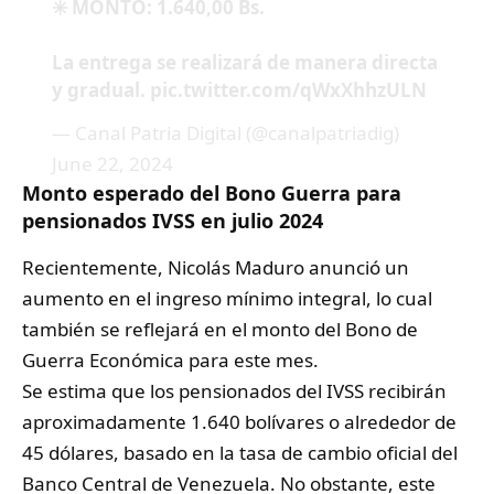
✳️ MONTO: 1.640,00 Bs.
La entrega se realizará de manera directa
y gradual.
pic.twitter.com/qWxXhhzULN
— Canal Patria Digital (@canalpatriadig)
June 22, 2024
Monto esperado del Bono Guerra para
pensionados IVSS en julio 2024
Recientemente, Nicolás Maduro anunció un
aumento en el ingreso mínimo integral, lo cual
también se reflejará en el monto del
Bono
de
Guerra Económica para este mes.
Se estima que los pensionados del IVSS recibirán
aproximadamente 1.640 bolívares o alrededor de
45 dólares, basado en la tasa de cambio oficial del
Banco Central de Venezuela. No obstante, este