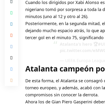
Cuando los dirigidos por Xabi Alonso e
nigeriano tomó por sorpresa a toda la 
minutos (uno al 12 y otro al 26).
Posteriormente, en la segunda mitad, e
dejando mucho espacio atrás, lo que ap
tercer gol en el minuto 75, significando
Atalanta's hero 🏆
#UE
pic.twitter.com/eMW
— UEFA Europa Leagu
Atalanta campeón po
De esta forma, el Atalanta se consagró 
torneo europeo, y además, acabó con la 
compromisos sin conocer la derrota.
Ahora los de Gian Piero Gasperini deber