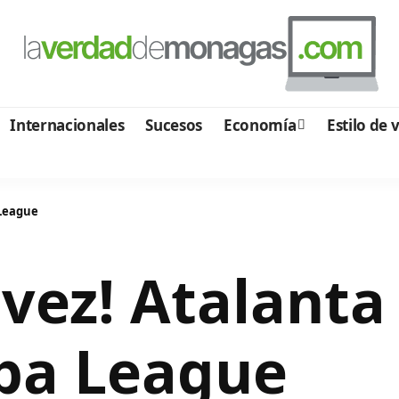
Internacionales
Sucesos
Economía
Estilo de 
 League
 vez! Atalant
opa League