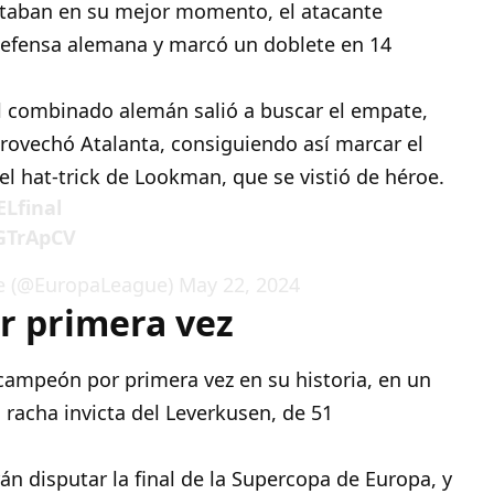
staban en su mejor momento, el atacante
defensa alemana y marcó un doblete en 14
l combinado alemán salió a buscar el empate,
rovechó Atalanta, consiguiendo así marcar el
 el hat-trick de Lookman, que se vistió de héroe.
Lfinal
GTrApCV
e (@EuropaLeague)
May 22, 2024
r primera vez
campeón por primera vez en su historia, en un
racha invicta del Leverkusen, de 51
án disputar la final de la Supercopa de Europa, y