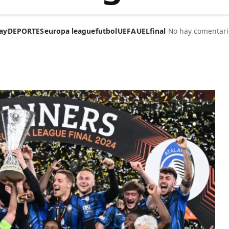
ay
DEPORTES
europa league
futbol
UEFA
UELfinal
No hay comentari