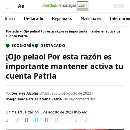
Aa
Inicio
Destacado
Regionales
Nacionales
Internacio
Portada
»
¡Ojo pelao! Por esta razón es importante mantener activa tu
cuenta Patria
ECONOMÍA
DESTACADO
¡Ojo pelao! Por esta razón es
importante mantener activa tu
cuenta Patria
Por
Dorielys Alzolar
Publicado 5 de agosto de 2023
05ago
Bono Patria
sistema Patria
No hay comentarios
Última actualización: 5 de agosto de 2023 8:45 AM