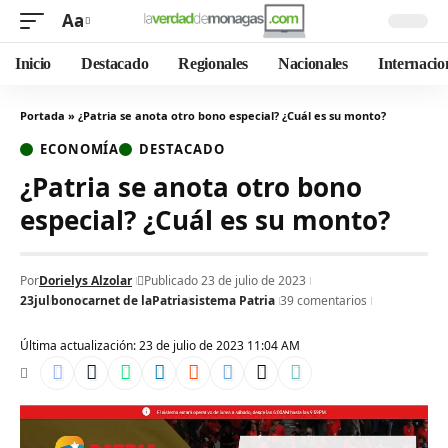
Aa
Inicio
Destacado
Regionales
Nacionales
Internacio
Portada
»
¿Patria se anota otro bono especial? ¿Cuál es su monto?
ECONOMÍA
DESTACADO
¿Patria se anota otro bono
especial? ¿Cuál es su monto?
Por
Dorielys Alzolar
Publicado 23 de julio de 2023
23jul
bono
carnet de laPatria
sistema Patria
39 comentarios
Última actualización: 23 de julio de 2023 11:04 AM