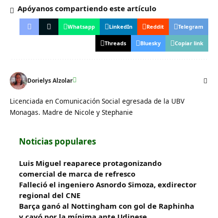
Apóyanos compartiendo este artículo
Whatsapp
LinkedIn
Reddit
Telegram
Threads
Bluesky
Copiar link
Dorielys Alzolar
Licenciada en Comunicación Social egresada de la UBV
Monagas. Madre de Nicole y Stephanie
Noticias populares
Luis Miguel reaparece protagonizando
comercial de marca de refresco
Falleció el ingeniero Asnordo Simoza, exdirector
regional del CNE
Barça ganó al Nottingham con gol de Raphinha
y cayó por la mínima ante Udinese