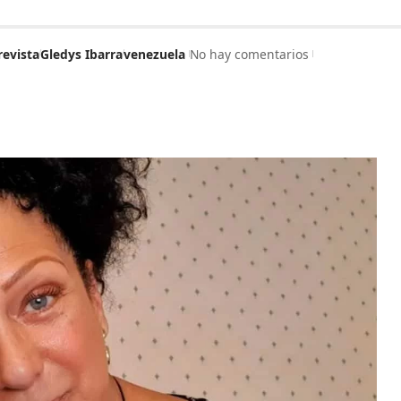
revista
Gledys Ibarra
venezuela
No hay comentarios