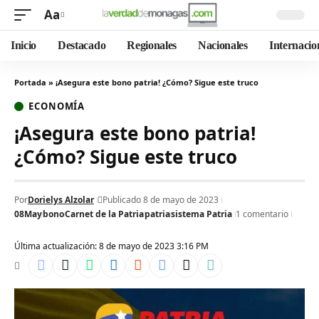
Aa
Inicio
Destacado
Regionales
Nacionales
Internacio
Portada
»
¡Asegura este bono patria! ¿Cómo? Sigue este truco
ECONOMÍA
¡Asegura este bono patria!
¿Cómo? Sigue este truco
Por
Dorielys Alzolar
Publicado 8 de mayo de 2023
08May
bono
Carnet de la Patria
patria
sistema Patria
1 comentario
Última actualización: 8 de mayo de 2023 3:16 PM