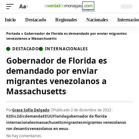
Aa
Inicio
Destacado
Regionales
Nacionales
Internacio
Portada
»
Gobernador de Florida es demandado por enviar migrantes
venezolanos a Massachusetts
DESTACADO
INTERNACIONALES
Gobernador de Florida es
demandado por enviar
migrantes venezolanos a
Massachusetts
Por
Grace Sofía Delgado
Publicado 2 de diciembre de 2022
02Dic
2dic
demanda
EEUU
Florida
gobernador de florida
internacionales
massachusetts
migrantes
migrantes venezolanos
ron desantis
venezolanos en eeuu
No hay comentarios