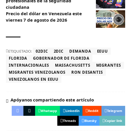
profesionales de la seguridad
ciudadana
Precio del dólar en Venezuela este
viernes 7 de agosto de 2026
ETIQUETADO:
02DIC
2DIC
DEMANDA
EEUU
FLORIDA
GOBERNADOR DE FLORIDA
INTERNACIONALES
MASSACHUSETTS
MIGRANTES
MIGRANTES VENEZOLANOS
RON DESANTIS
VENEZOLANOS EN EEUU
Apóyanos compartiendo este artículo
Whatsapp
LinkedIn
Reddit
Telegram
Threads
Bluesky
Copiar link