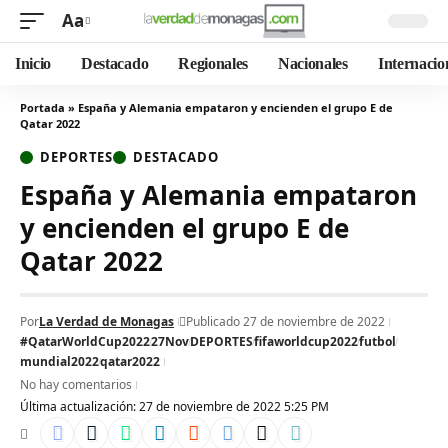
Aa
Inicio
Destacado
Regionales
Nacionales
Internacio
Portada
»
España y Alemania empataron y encienden el grupo E de
Qatar 2022
DEPORTES
DESTACADO
España y Alemania empataron
y encienden el grupo E de
Qatar 2022
Por
La Verdad de Monagas
Publicado 27 de noviembre de 2022
#QatarWorldCup2022
27Nov
DEPORTES
fifaworldcup2022
futbol
mundial2022
qatar2022
No hay comentarios
Última actualización: 27 de noviembre de 2022 5:25 PM