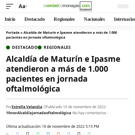
Aa
Inicio
Destacado
Regionales
Nacionales
Internacio
Portada
»
Alcaldía de Maturín e Ipasme atendieron a más de 1.000
pacientes en jornada oftalmológica
DESTACADO
REGIONALES
Alcaldía de Maturín e Ipasme
atendieron a más de 1.000
pacientes en jornada
oftalmológica
Por
Estrella Velandia
Publicado 10 de noviembre de 2022
10nov
Alcaldía
jornada
oftalmológica
No hay comentarios
Última actualización: 10 de noviembre de 2022 5:15 PM