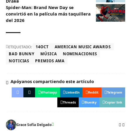
Drake
Spider-Man: Brand New Day se
convirtió en la película más taquillera
del 2026
ETIQUETADO:
14OCT
AMERICAN MUSIC AWARDS
BAD BUNNY
MÚSICA
NOMINACIONES
NOTICIAS
PREMIOS AMA
Apóyanos compartiendo este artículo
Whatsapp
LinkedIn
Reddit
Telegram
Threads
Bluesky
Copiar link
Grace Sofía Delgado