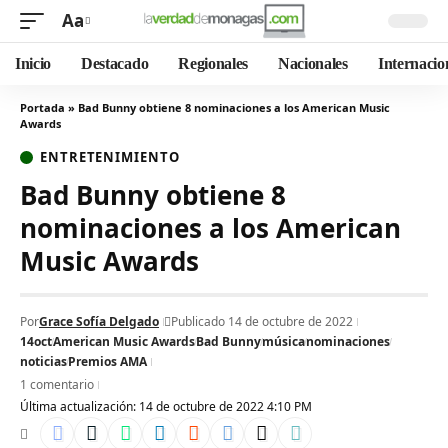
Aa
Inicio
Destacado
Regionales
Nacionales
Internacio
Portada
»
Bad Bunny obtiene 8 nominaciones a los American Music
Awards
ENTRETENIMIENTO
Bad Bunny obtiene 8
nominaciones a los American
Music Awards
Por
Grace Sofía Delgado
Publicado 14 de octubre de 2022
14oct
American Music Awards
Bad Bunny
música
nominaciones
noticias
Premios AMA
1 comentario
Última actualización: 14 de octubre de 2022 4:10 PM