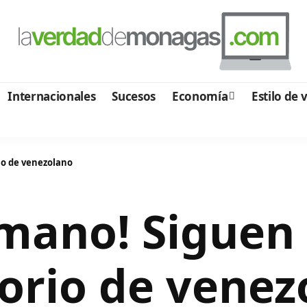
Internacionales
Sucesos
Economía
Estilo de 
rio de venezolano
mano! Siguen l
torio de vene