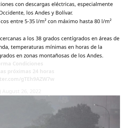
ciones con descargas eléctricas, especialmente
Occidente, los Andes y Bolívar.
cos entre 5-35 l/m² con máximo hasta 80 l/m²
ercanas a los 38 grados centígrados en áreas de
anda, temperaturas mínimas en horas de la
grados en zonas montañosas de los Andes.
orma
Condiciones
las próximas 24 horas
itter.com/gTEh9AZW7w
)
August 26, 2022