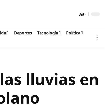
Aa
vida
Deportes
Tecnología
Política
as lluvias en
zolano