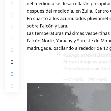
del mediodía se desarrollarán precipita
después del mediodía, en Zulia, Centro 
En cuanto a los acumulados pluviométri
sobre Falcón y Lara.
Las temperaturas máximas vespertinas c
Falcón Norte, Yaracuy y Sureste de Mir
madrugada, oscilando alrededor de 12 
#26Ago
#INAMEHInf
Meteorológicas para 
#FelizViernes
pic.tw
— INAMEH (@INAMEH