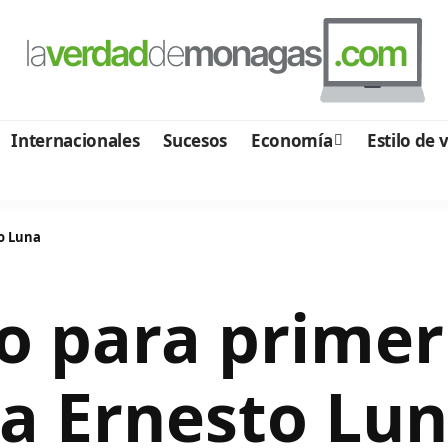
Internacionales
Sucesos
Economía
Estilo de 
to Luna
o para primer
pa Ernesto Lu