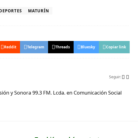
DEPORTES
MATURÍN
Reddit
Telegram
Threads
Bluesky
Copiar link
Seguir:
ón y Sonora 99.3 FM. Lcda. en Comunicación Social