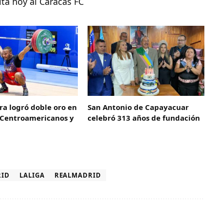
ita hoy al Caracas FC
ra logró doble oro en
San Antonio de Capayacuar
s Centroamericanos y
celebró 313 años de fundación
RID
LALIGA
REALMADRID