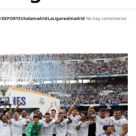
r
DEPORTES
halamadrid
LaLiga
realmadrid
No hay comentarios