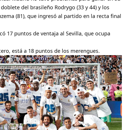
doblete del brasileño Rodrygo (33 y 44) y los
ema (81), que ingresó al partido en la recta final
acó 17 puntos de ventaja al Sevilla, que ocupa
rcero, está a 18 puntos de los merengues.