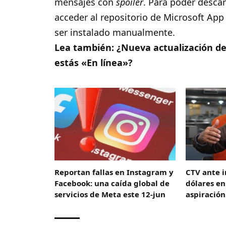
mensajes con
spoiler
. Para poder desca
acceder al
repositorio de Microsoft App
ser instalado manualmente.
Lea también:
¿Nueva actualización de
estás «En línea»?
Reportan fallas en Instagram y
CTV ante 
Facebook: una caída global de
dólares en
servicios de Meta este 12-jun
aspiració