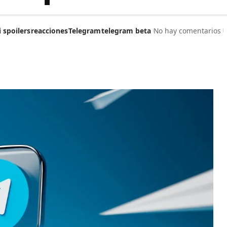
i spoilers
reacciones
Telegram
telegram beta
No hay comentarios