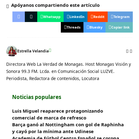
Apóyanos compartiendo este artículo
Whatsapp
LinkedIn
Reddit
Telegram
Threads
Bluesky
Copiar link
Estrella Velandia
Directora Web La Verdad de Monagas. Host Monagas Visión y
Sonora 99.3 FM. Lcda. en Comunicación Social LUZVE.
Periodista, Redactora de contenidos, Locutora
Noticias populares
Luis Miguel reaparece protagonizando
comercial de marca de refresco
Barça ganó al Nottingham con gol de Raphinha
y cayó por la mínima ante Udinese
Academia de Fútbol Centro Español se corona