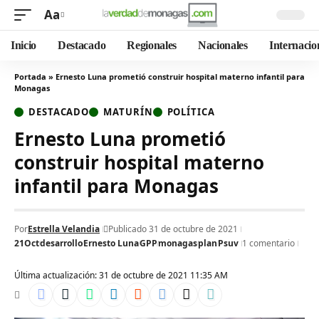
Aa
Inicio
Destacado
Regionales
Nacionales
Internacio
Portada
»
Ernesto Luna prometió construir hospital materno infantil para
Monagas
DESTACADO
MATURÍN
POLÍTICA
Ernesto Luna prometió
construir hospital materno
infantil para Monagas
Por
Estrella Velandia
Publicado 31 de octubre de 2021
21Oct
desarrollo
Ernesto Luna
GPP
monagas
plan
Psuv
1 comentario
Última actualización: 31 de octubre de 2021 11:35 AM