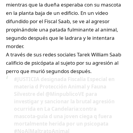
mientras que la dueña esperaba con su mascota
en la planta baja de un edificio. En un video
difundido por el Fiscal Saab, se ve al agresor
propinándole una patada fulminante al animal,
segundo después que le ladrara y le intentara
morder.
A través de sus redes sociales Tarek William Saab
calificio de psicópata al sujeto por su agresión al
perro que murió segundos después.
#JUSTICIA
designada Fiscalía Especial en
materia d Protección Animal y Fauna
Silvestre del
@MinpublicoVE
para
investigar y sancionar la brutal agresión
ocurrida en La Candelaria:contra
mascota-guía d una joven ciega q fuera
mortalmente herida por un psicopata
#NoAlMaltratoAnimal