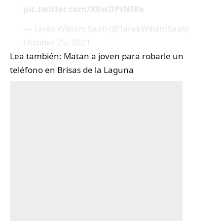
pic.twitter.com/X8wDPtNIRe
— Tarek William Saab (@TarekWiliamSaab)
October 25, 2021
Lea también:
Matan a joven para robarle un
teléfono en Brisas de la Laguna