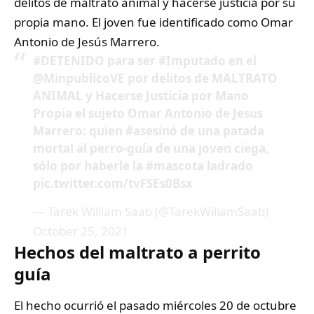
delitos de maltrato animal y hacerse justicia por su
propia mano. El joven fue identificado como Omar
Antonio de Jesús Marrero.
#DETENIDO
para ser
#Imputado
en el
@MinpublicoVE
por delitos de MALTRATO
ANIMAL y Hacerse Justicia por Mano
Propia el sujeto Omar Antonio de Jesus
Marrero: quien
#asesinó
de una patada
mortal al perro-guía de una joven ciega,
sólo por haberle la
#mascota
ladrado
pic.twitter.com/tvFSEs0Bsx
— Tarek William Saab (@TarekWiliamSaab)
October 25, 2021
Hechos del maltrato a perrito
guía
El hecho ocurrió el pasado miércoles 20 de octubre