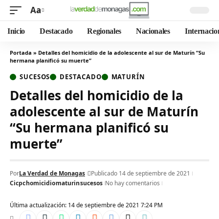
Aa
Inicio
Destacado
Regionales
Nacionales
Internacio
Portada
»
Detalles del homicidio de la adolescente al sur de Maturín “Su
hermana planificó su muerte”
SUCESOS
DESTACADO
MATURÍN
Detalles del homicidio de la
adolescente al sur de Maturín
“Su hermana planificó su
muerte”
Por
La Verdad de Monagas
Publicado 14 de septiembre de 2021
Cicpc
homicidio
maturin
sucesos
No hay comentarios
Última actualización: 14 de septiembre de 2021 7:24 PM